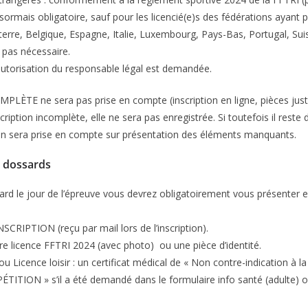
ormais obligatoire, sauf pour les licencié(e)s des fédérations ayant 
erre, Belgique, Espagne, Italie, Luxembourg, Pays-Bas, Portugal, Suis
t pas nécessaire.
autorisation du responsable légal est demandée.
MPLÈTE ne sera pas prise en compte (inscription en ligne, pièces justi
ription incomplète, elle ne sera pas enregistrée. Si toutefois il reste 
tion sera prise en compte sur présentation des éléments manquants.
es dossards
sard le jour de l’épreuve vous devrez obligatoirement vous présenter
SCRIPTION (reçu par mail lors de l’inscription).
tre licence FFTRI 2024 (avec photo) ou une pièce d’identité.
ou Licence loisir : un certificat médical de « Non contre-indication à
TITION » s’il a été demandé dans le formulaire info santé (adulte) o