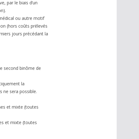
e, par le biais d’un
on).
t médical ou autre motif
tion (hors coûts prélevés
erniers jours précédant la
r le second binôme de
atiquement la
rs ne sera possible.
es et mixte (toutes
es et mixte (toutes