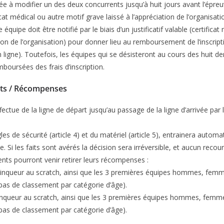
e à modifier un des deux concurrents jusqu’à huit jours avant l’épreuv
ificat médical ou autre motif grave laissé à l’appréciation de l’organisati
quipe doit être notifié par le biais d’un justificatif valable (certifica
tion de l’organisation) pour donner lieu au remboursement de l’inscrip
en ligne). Toutefois, les équipes qui se désisteront au cours des huit d
boursées des frais d’inscription.
nts / Récompenses
ectue de la ligne de départ jusqu’au passage de la ligne d’arrivée pa
es de sécurité (article 4) et du matériel (article 5), entrainera autom
pe. Si les faits sont avérés la décision sera irréversible, et aucun recou
ents pourront venir retirer leurs récompenses :
ainqueur au scratch, ainsi que les 3 premières équipes hommes, femm
pas de classement par catégorie d’âge).
ainqueur au scratch, ainsi que les 3 premières équipes hommes, femm
pas de classement par catégorie d’âge).