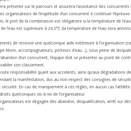
ra présente sur le parcours et assurera l’assistance des concurrents 
les organisateurs de l’inaptitude d’un concurrent à continuer l’épreuve.
on, le port de la combinaison est obligatoire si la température de l’eau
e de l’eau est supérieure à 24,5°C (la température de l’eau sera annoncé
currents de recevoir une quelconque aide extérieure à l’organisation (ce
ype lièvre, accompagnateurs, porteurs d’eau…), sous peine de disqualif
’abandon d’un concurrent, l’équipe doit se présenter au point de contr
nvalider son classement.
toute responsabilité quant aux accidents, ainsi qu’aux dégradations de
endant la manifestation, dus au non-respect des consignes de sécurit
e sécurité. En cas de manquement à ces règles, en aucun cas l’athlè
 droits quelconques vis-à-vis de l’organisateur.
organisateurs est dégagée dès abandon, disqualification, arrêt sur dé
rs.