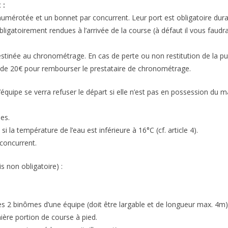
 :
numérotée et un bonnet par concurrent. Leur port est obligatoire dura
ligatoirement rendues à l’arrivée de la course (à défaut il vous faudra
stinée au chronométrage. En cas de perte ou non restitution de la pu
t de 20€ pour rembourser le prestataire de chronométrage.
l’équipe se verra refuser le départ si elle n’est pas en possession du ma
es.
 la température de l’eau est inférieure à 16°C (cf. article 4).
r concurrent.
s non obligatoire) :
 les 2 binômes d’une équipe (doit être largable et de longueur max. 4m
mière portion de course à pied.