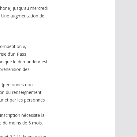
éphone) jusqu’au mercredi
et. Une augmentation de
 Compétition »,
ise d’un Pass
lorsque le demandeur est
mpréhension des
on (personnes non-
ation du renseignement
eur et par les personnes
nscription nécessite la
ive de moins de 6 mois.
nt 3.2.1), la prise d’un