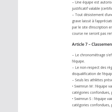
– Une équipe est autorisé
justificatif valable (cert
– Tout désistement d’une é
grave laissé à l’apprécia
par le site d’inscription 
course ne seront pas rem
Article 7 – Classeme
– Le chronométrage s’eff
l’équipe.
– Le non-respect des règl
disqualification de l’équi
– Seuls les athlètes prés
• Swimrun M : l’équipe v
catégories confondues, 
• Swimrun S : l’équipe v
catégories confondues, 