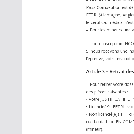
Pass Compétition est dés
FFTRI (Allemagne, Anglet
le certificat médical n’es
– Pour les mineurs une 
– Toute inscription INCO
Si nous recevons une insc
l’épreuve, votre inscrip
Article 3 – Retrait d
– Pour retirer votre dos
des pièces suivantes :
• Votre JUSTIFICATIF D’IN
• Licencié(e)s FFTRI : vo
• Non licencié(e)s FFTRI 
ou du triathlon EN COMPÉ
(mineur).