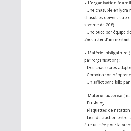
–
L’organisation fournit
• Une chasuble en lycra 
chasubles doivent être ob
somme de 20€).
• Une puce par équipe de
s’acquitter d’un montan
–
Matériel obligatoire
(
par l’organisation) :
• Des chaussures adapté
• Combinaison néoprène si
• Un sifflet sans bille pa
–
Matériel autorisé
(mai
• Pull-buoy.
• Plaquettes de natation.
• Lien de traction entre
être utilisée pour la pre