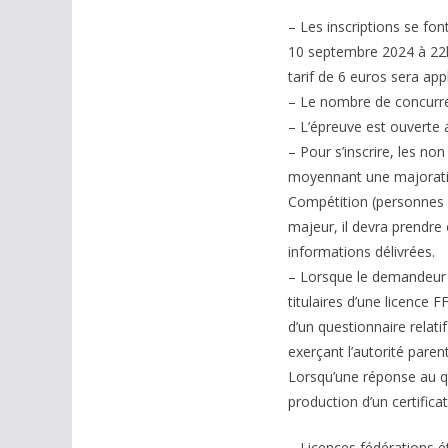
– Les inscriptions se fon
10 septembre 2024 à 22h0
tarif de 6 euros sera app
– Le nombre de concurren
– L’épreuve est ouverte 
– Pour s’inscrire, les non
moyennant une majoratio
Compétition (personnes n
majeur, il devra prendre
informations délivrées.
– Lorsque le demandeur e
titulaires d’une licence
d’un questionnaire relati
exerçant l’autorité parent
Lorsqu’une réponse au qu
production d’un certifica
– Licences fédérations é