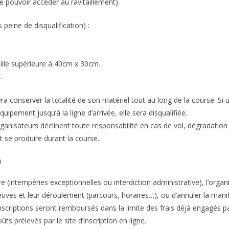
e pouvoir accéder au ravitaillement).
 peine de disqualification) :
aille supérieure à 40cm x 30cm.
.
a conserver la totalité de son matériel tout au long de la course. Si 
ipement jusqu’à la ligne d’arrivée, elle sera disqualifiée.
rganisateurs déclinent toute responsabilité en cas de vol, dégradation
t se produire durant la course.
n
 (intempéries exceptionnelles ou interdiction administrative), l’organ
reuves et leur déroulement (parcours, horaires…), ou d’annuler la mani
’inscriptions seront remboursés dans la limite des frais déjà engagés pa
ts prélevés par le site d’inscription en ligne.