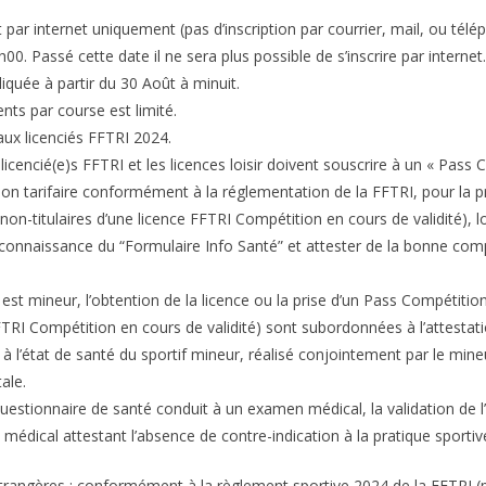
t par internet uniquement (pas d’inscription par courrier, mail, ou tél
0. Passé cette date il ne sera plus possible de s’inscrire par intern
liquée à partir du 30 Août à minuit.
ts par course est limité.
aux licenciés FFTRI 2024.
 licencié(e)s FFTRI et les licences loisir doivent souscrire à un « Pass
n tarifaire conformément à la réglementation de la FFTRI, pour la pr
on-titulaires d’une licence FFTRI Compétition en cours de validité), 
 connaissance du “Formulaire Info Santé” et attester de la bonne co
st mineur, l’obtention de la licence ou la prise d’un Pass Compétiti
 FFTRI Compétition en cours de validité) sont subordonnées à l’attest
f à l’état de santé du sportif mineur, réalisé conjointement par le min
ale.
estionnaire de santé conduit à un examen médical, la validation de l’i
t médical attestant l’absence de contre-indication à la pratique sport
trangères : conformément à la règlement sportive 2024 de la FFTRI (poi