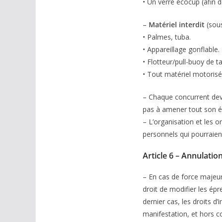
• Un verre écocup (afin d
–
Matériel interdit
(sous
• Palmes, tuba.
• Appareillage gonflable.
• Flotteur/pull-buoy de t
• Tout matériel motorisé
– Chaque concurrent devr
pas à amener tout son équ
– L’organisation et les o
personnels qui pourraien
Article 6 – Annulatio
– En cas de force majeure
droit de modifier les ép
dernier cas, les droits d
manifestation, et hors coû