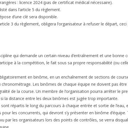
rangères : licence 2024 (pas de certificat médical nécessaire).
listé dans l’article 5 du règlement.
épose d’une clé sera disponible.
icle 3 du règlement, obligera l’organisateur à refuser le départ, ceci
cipline qui demande un certain niveau d’entraînement et une bonne c
ticipe à la compétition, le fait sous sa propre responsabilité (ou cell
obligatoirement en binôme, en un enchaînement de sections de course 
 du chronométrage. Les binômes de chaque équipe ne doivent pas être
lité de la course. Un membre de l’organisation pourra arrêter le premi
 si la distance entre les deux binômes est jugée trop importante.
 sont répartis le long du parcours à chaque entrée et sortie de l’eau,
s pour les concurrents, qui devront s’y présenter en binôme d’équipe.
vu par les organisateurs lors des points de contrôles, se verra disquali
quipe.