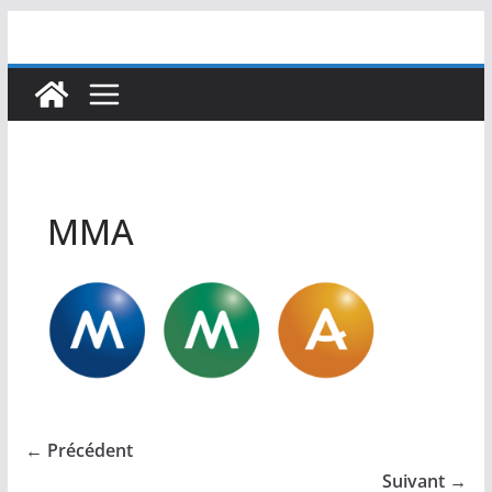
Passer
au
contenu
MMA
← Précédent
Suivant →