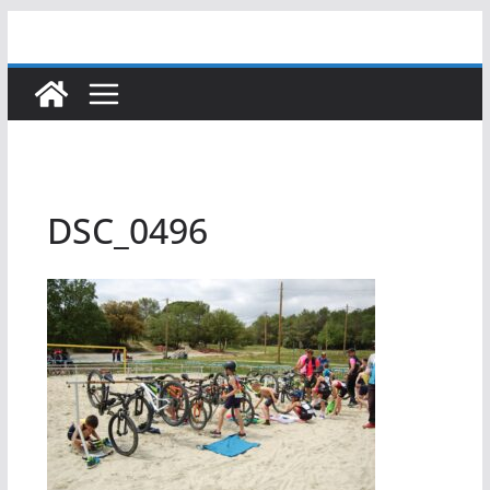
Passer
au
contenu
DSC_0496